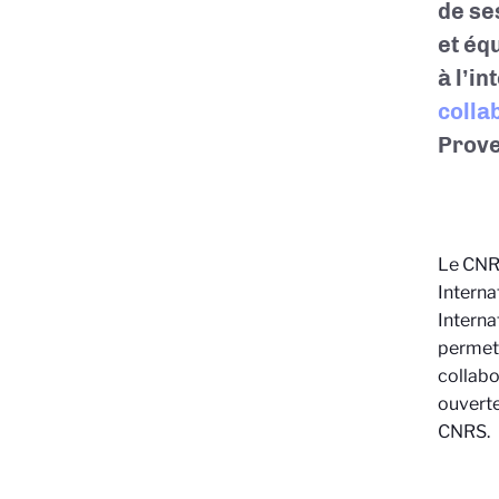
de se
et éq
à l’in
colla
Prove
Le CNRS
Interna
Interna
permett
collabo
ouverte
CNRS.