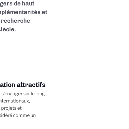
gers de haut
mplémentarités et
e recherche
iècle.
ation attractifs
 s’engager sur le long
internationaux,
 projets et
nsidéré comme un