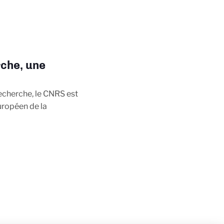
rche, une
echerche, le CNRS est
uropéen de la