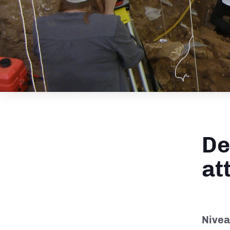
De
at
Nivea