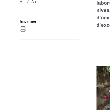
A
A
-
+
labor
nivea
d’ému
Imprimer
d’exc