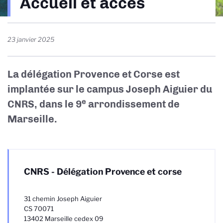
Accueil et accès
d'Ariane
23 janvier 2025
La délégation Provence et Corse est
implantée sur le campus Joseph Aiguier du
e
CNRS, dans le 9
arrondissement de
Marseille.
CNRS - Délégation Provence et corse
31 chemin Joseph Aiguier
CS 70071
13402 Marseille cedex 09