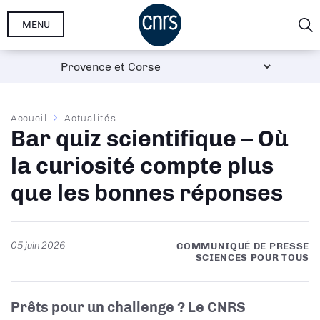
Aller
MENU
au
contenu
principal
Fil
Accueil
Actualités
Bar quiz scientifique – Où
d'Ariane
la curiosité compte plus
que les bonnes réponses
05 juin 2026
COMMUNIQUÉ DE PRESSE
SCIENCES POUR TOUS
Prêts pour un challenge ? Le CNRS