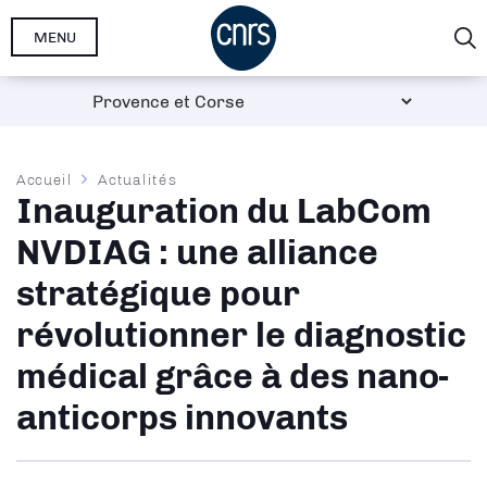
Aller
MENU
au
contenu
principal
Fil
Accueil
Actualités
Inauguration du LabCom
d'Ariane
NVDIAG : une alliance
stratégique pour
révolutionner le diagnostic
médical grâce à des nano-
anticorps innovants