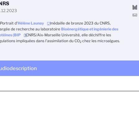
NRS
.12.2023
Portrait d'
Hélène Launay
, médaille de bronze 2023 du CNRS,
argée de recherche au laboratoire
Bioénergétique et ingénierie des
otéines (BIP
)
CNRS/Aix-Marseille Université
, elle déchiffre les
gulations impliquées dans l’assimilation du CO
chez les microalgues.
2
udiodescription