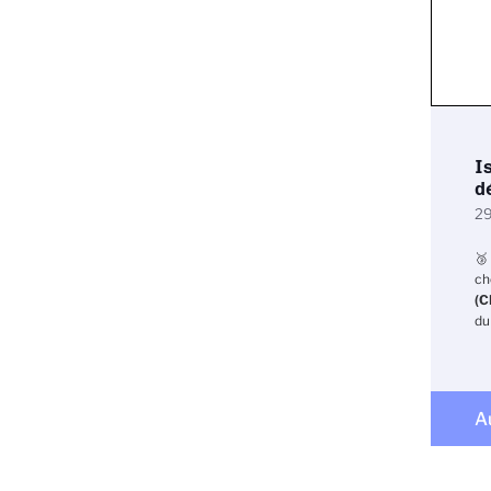
I
d
29
🥉
ch
(C
du
A