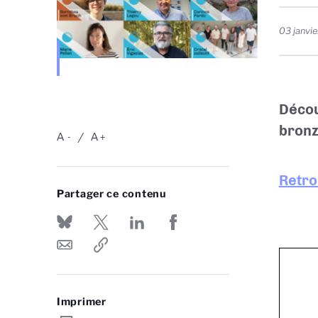
03 janvi
Décou
bronze
A
A
-
+
Retro
Partager ce contenu
Imprimer