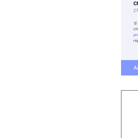
C
27
🥉
ch
pr
ré
A