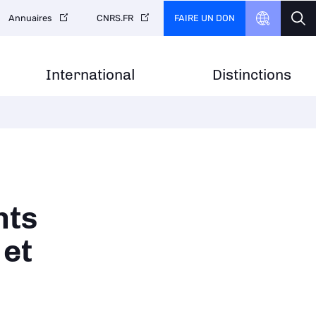
FAIRE UN DON
Annuaires
CNRS.FR
International
Distinctions
nts
et