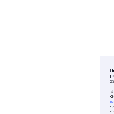
D
p
23
🥉
CN
pa
sp
en