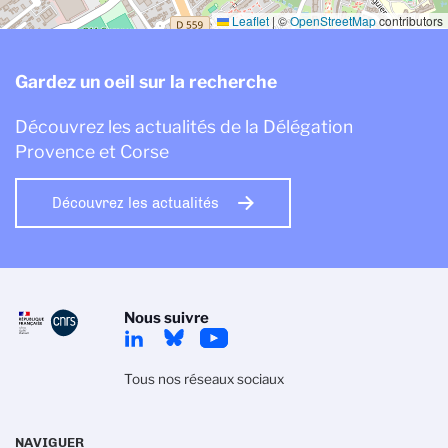
Leaflet
|
©
OpenStreetMap
contributors
Gardez un oeil sur la recherche
Découvrez les actualités de la Délégation
Provence et Corse
Découvrez les actualités
Nous suivre
Tous nos réseaux sociaux
NAVIGUER